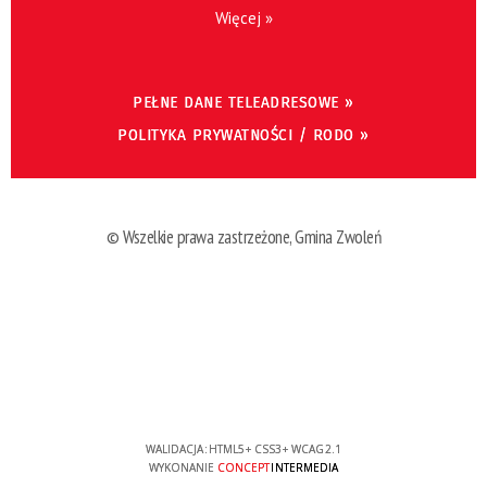
Więcej »
PEŁNE DANE TELEADRESOWE »
POLITYKA PRYWATNOŚCI / RODO »
© Wszelkie prawa zastrzeżone, Gmina Zwoleń
WALIDACJA:
HTML5
+
CSS3
+
WCAG 2.1
WYKONANIE
CONCEPT
INTERMEDIA