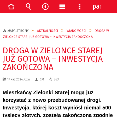
panel
Strona
Wyszukiwarka
Narzędzia
Menu
Menu
główna
główne
szczegółowe
MAPA STRONY
AKTUALNOŚCI
WIADOMOŚCI
DROGA W
ZIELONCE STAREJ JUŻ GOTOWA – INWESTYCJA ZAKOŃCZONA
DROGA W ZIELONCE STAREJ
JUŻ GOTOWA – INWESTYCJA
ZAKOŃCZONA
17 Paź 2024, Czw
CM
363
Mieszkańcy Zielonki Starej mogą już
korzystać z nowo przebudowanej drogi.
Inwestycja, której koszt wyniósł niemal 500
tysięcy złotych, została zakończona zgodnie